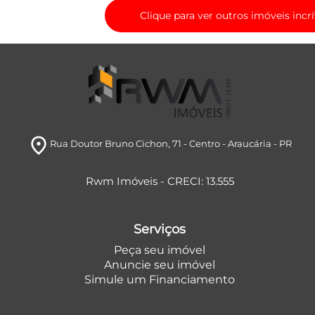
Clique para ver outros imóveis incrí
room
Rua Doutor Bruno Cichon, 71
- Centro
- Araucária
- PR
Rwm Imóveis - CRECI: 13.555
Serviços
Peça seu imóvel
Anuncie seu imóvel
Simule um Financiamento