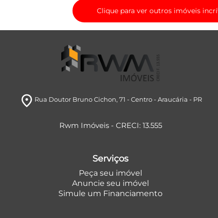
Clique para ver outros imóveis incrí
room
Rua Doutor Bruno Cichon, 71
- Centro
- Araucária
- PR
Rwm Imóveis - CRECI: 13.555
Serviços
Peça seu imóvel
Anuncie seu imóvel
Simule um Financiamento