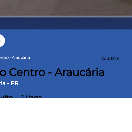
a
tro - Araucária
Cód: 1228
o Centro - Araucária
ia - PR
Suíte
1 Vaga
a construída
3 quartos sendo uma suíte, todos os quartos